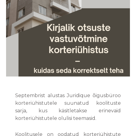
Septembrist alustas Juridique õigusbüroo
korteriühistutele suunatud koolituste
sarja, kus käsitletakse erinevaid
korteriühistutele olulisi teemasid.
Koolitusele on oodatud korteriühistute