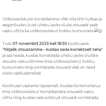
Üldkoosolekute korraldamine võib olla tihti tülikas ja
aeganõudev, kuid ühistu jaoks olulisi otsuseid saab
vastu võtta ka üldkoosolekut kokku kutsumata
Tule
07. novembril 2023
kell 18:30
koolitusele
“Kirjalik otsustamine – kuidas seda korrektselt teha”
ja saa teada, kuidas korraldada ühistu jaoks oluliste
otsuste vastuvõtmine ilma üldkoosolekut kokku
kutsumata ning vormistada otsused viisil, et need
oleks vaidluskindlad.
Koolitusel vaatame täpsemalt, kuidas korteriühistus
ilma üldkoosolekut korraldamata otsuseid vastu
võtta ning kuidas vastuvõetud otsused vormistada.