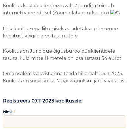
Koolitus kestab orienteeruvalt 2 tundi ja toimub
interneti vahendusel (Zoom platvormi kaudu)
Link koolitusega liitumiseks saadetakse päev enne
koolitust kõigile arve tasunutele.
Koolitus on Juridique õigusbüroo püsiklientidele
tasuta, kuid mitteliikmetele on osalustasu 34 eurot.
Oma osalemissoovist anna teada hiljemalt 05.11.2023.
Koolitus on soovi korral 7 päeva jooksul järelvaadatav.
Registreeru 07.11.2023 koolitusele:
Nimi:
*