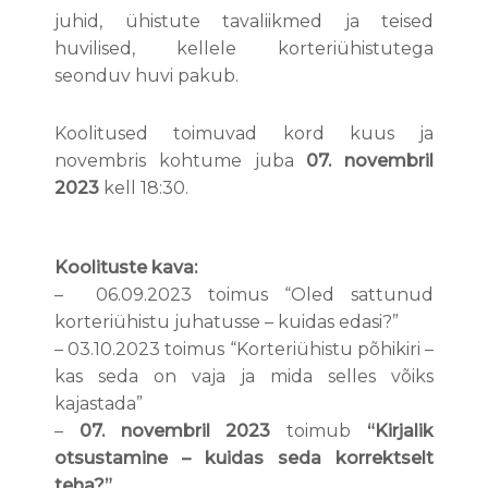
juhid, ühistute tavaliikmed ja teised
huvilised, kellele korteriühistutega
seonduv huvi pakub.
Koolitused toimuvad kord kuus ja
novembris kohtume juba
07. novembril
2023
kell 18:30.
Koolituste kava:
– 06.09.2023 toimus “Oled sattunud
korteriühistu juhatusse – kuidas edasi?”
– 03.10.2023 toimus “Korteriühistu põhikiri –
kas seda on vaja ja mida selles võiks
kajastada”
–
07. novembril 2023
toimub
“Kirjalik
otsustamine – kuidas seda korrektselt
teha?”