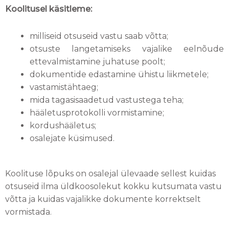
Koolitusel käsitleme:
milliseid otsuseid vastu saab võtta;
otsuste langetamiseks vajalike eelnõude
ettevalmistamine juhatuse poolt;
dokumentide edastamine ühistu liikmetele;
vastamistähtaeg;
mida tagasisaadetud vastustega teha;
hääletusprotokolli vormistamine;
kordushääletus;
osalejate küsimused.
Koolituse lõpuks on osalejal ülevaade sellest kuidas
otsuseid ilma üldkoosolekut kokku kutsumata vastu
võtta ja kuidas vajalikke dokumente korrektselt
vormistada.