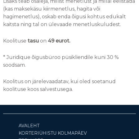
Lisaks teab osaleja, millist menetlust ja millal eelistada
(kas maksekäsu kiirmenetlus, hagita või
hagimenetlus), oskab enda õigusi kohtus edukalt
kaitsta ning tal on ülevaade menetluskuludest.
Koolituse
tasu
on
4
9 eurot.
* Juridique õigusbüroo püsikliendile kuni 30 %
soodsam.
Koolitus on järelevaadatav, kui oled soetanud
koolituse koos salvestusega.
AVALEHT
KORTERIÜHISTU KOLMAPÄEV