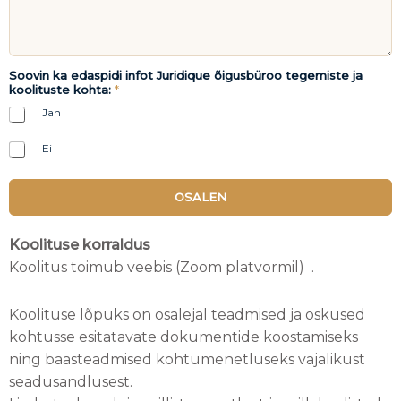
Soovin ka edaspidi infot Juridique õigusbüroo tegemiste ja
koolituste kohta:
*
Jah
Ei
OSALEN
Koolituse korraldus
Koolitus toimub veebis (Zoom platvormil) .
Koolituse lõpuks on osalejal teadmised ja oskused
kohtusse esitatavate dokumentide koostamiseks
ning baasteadmised kohtumenetluseks vajalikust
seadusandlusest.