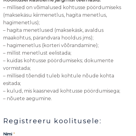
– millised on võimalused kohtusse pöördumiseks
(maksekäsu kiirmenetlus, hagita menetlus,
hagimenetlus);
– hagita menetlused (maksekäsk, avaldus
maakohtus, pärandvara hooldus jms);
– hagimenetlus (korteri võõrandamine);
– millist menetlust eelistada;
– kuidas kohtusse pöördumiseks; dokumente
vormistada;
– millised tõendid tuleb kohtule nõude kohta
esitada;
– kulud, mis kaasnevad kohtusse pöördumisega;
– nõuete aegumine.
Registreeru koolitusele:
Nimi
*