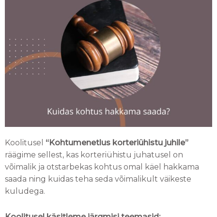
Koolitusel
“Kohtumenetlus korteriühistu juhile”
räägime sellest, kas korteriühistu juhatusel on
võimalik ja otstarbekas kohtus omal käel hakkama
saada ning kuidas teha seda võimalikult väikeste
kuludega.
Koolitusel käsitleme järgmisi teemasid: