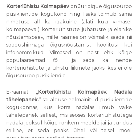
Korteriühistu Kolmapäev
on Juridique õigusbüroo
püsiklientide kogukond ning lisaks toimub sama
nimetuse all ka igakuine (alati kuu viimasel
kolmapäeval) korteriühistute juhatuste ja elanike
nõustamispäev, mille raames on võimalik saada nii
soodushinnaga õigusnõustamisi, koolitusi kui
infohommik
uid. Viimased on neist ehk kõige
populaarsemad 😊 ja seda ka nende
korteriühistute ja ühistu liikmete jaoks, kes ei ole
õigusbüroo püsikliendid.
E-raamat
„Korteriühistu Kolmapäev. Nädala
tähelepanek.“
sai alguse eelmainitud püsiklientide
kogukonnas, kus korra nädalas ilmub väike
tähelepanek sellest, mis seoses korteriühistutega
nädala jooksul kõige rohkem meelde jäi ja tundus
selline, et seda peaks ühel või teisel moel