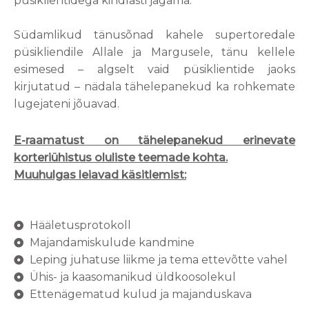
püsiklientidega kindlasti jagama.
Südamlikud tänusõnad kahele supertoredale
püsikliendile Allale ja Margusele, tänu kellele
esimesed – algselt vaid püsiklientide jaoks
kirjutatud – nädala tähelepanekud ka rohkemate
lugejateni jõuavad.
E-raamatust on tähelepanekud erinevate
korteriühistus oluliste teemade kohta.
Muuhulgas leiavad käsitlemist:
Hääletusprotokoll
Majandamiskulude kandmine
Leping juhatuse liikme ja tema ettevõtte vahel
Ühis- ja kaasomanikud üldkoosolekul
Ettenägematud kulud ja majanduskava