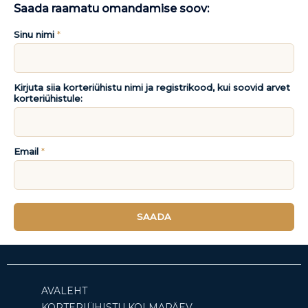
Saada raamatu omandamise soov:
Sinu nimi
*
Kirjuta siia korteriühistu nimi ja registrikood, kui soovid arvet
korteriühistule:
Email
*
SAADA
AVALEHT
KORTERIÜHISTU KOLMAPÄEV