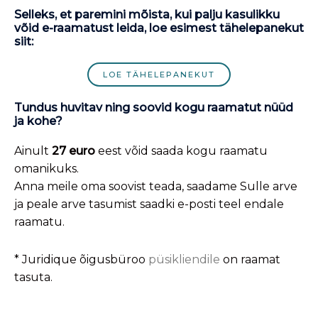
Selleks, et paremini mõista, kui palju kasulikku
võid e-raamatust leida, loe esimest tähelepanekut
siit:
LOE TÄHELEPANEKUT
Tundus huvitav ning soovid kogu raamatut nüüd
ja kohe?
Ainult
27 euro
eest võid saada kogu raamatu
omanikuks.
Anna meile oma soovist teada, saadame Sulle arve
ja peale arve tasumist saadki e-posti teel endale
raamatu.
* Juridique õigusbüroo
püsikliendile
on raamat
tasuta.