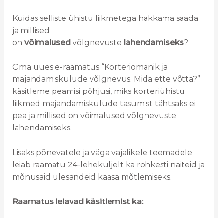
Kuidas selliste ühistu liikmetega hakkama saada
ja millised
on
võimalused
võlgnevuste
lahendamiseks
?
Oma uues e-raamatus “Korteriomanik ja
majandamiskulude võlgnevus. Mida ette võtta?”
käsitleme peamisi põhjusi, miks korteriühistu
liikmed majandamiskulude tasumist tähtsaks ei
pea ja millised on võimalused võlgnevuste
lahendamiseks.
Lisaks põnevatele ja väga vajalikele teemadele
leiab raamatu 24-leheküljelt ka rohkesti näiteid ja
mõnusaid ülesandeid kaasa mõtlemiseks.
Raamatus leiavad käsitlemist ka: