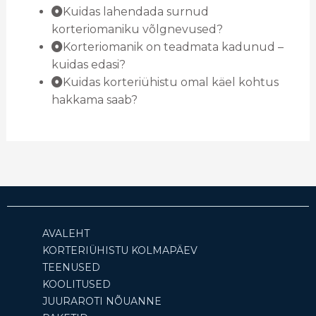
Kuidas lahendada surnud
korteriomaniku võlgnevused?
Korteriomanik on teadmata kadunud –
kuidas edasi?
Kuidas korteriühistu omal käel kohtus
hakkama saab?
AVALEHT
KORTERIÜHISTU KOLMAPÄEV
TEENUSED
KOOLITUSED
JUURAROTI NÕUANNE