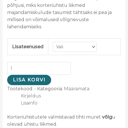
põhjusi, miks korteriühistu liikmed
majandamiskulude tasumist tähtsaks ei pea ja
millised on võimalused võlgnevuste
lahendamiseks.
Lisateenused
LISA KORVI
Tootekood:
-
Kategooria:
Määramata
Kirjeldus
Lisainfo
Korteriühistutele valmistavad tihti muret
võlg
u
olevad ühistu liikmed.