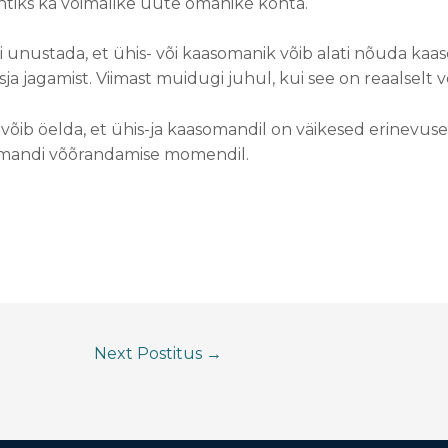
tiks ka võimalike uute omanike kohta.
ohi unustada, et ühis- või kaasomanik võib alati nõuda ka
sja jagamist. Viimast muidugi juhul, kui see on reaalselt v
õib öelda, et ühis-ja kaasomandil on väikesed erinevuse
 omandi võõrandamise momendil.
Next Postitus
→