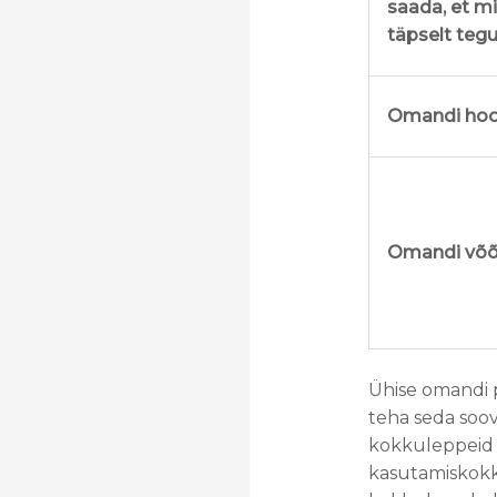
saada, et mi
täpselt teg
Omandi hoo
Omandi võõ
Ühise omandi p
teha seda soovi
kokkuleppeid t
kasutamiskokk