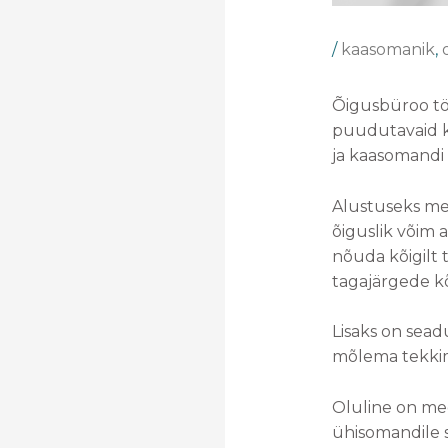
/
kaasomanik
,
Õigusbüroo töö
puudutavaid kü
ja kaasomandi 
Alustuseks mee
õiguslik võim 
nõuda kõigilt t
tagajärgede k
Lisaks on sead
mõlema tekkimi
Oluline on meel
ühisomandile 