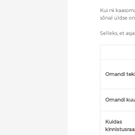
Kui nii kaasom
sõnal üldse on
Selleks, et asj
Omandi tek
Omandi kuu
Kuidas
kinnistusra