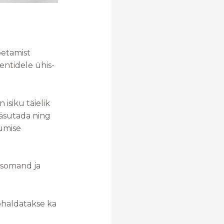
petamist
entidele ühis-
isiku täielik
käsutada ning
kumise
isomand ja
kohaldatakse ka