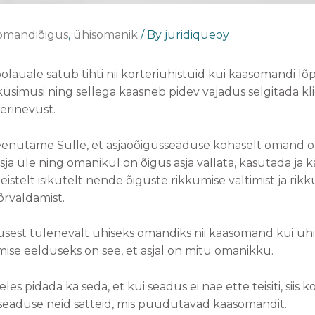
omandiõigus
,
ühisomanik
/ By
juridiqueoy
lauale satub tihti nii korteriühistuid kui kaasomandi lõ
simusi ning sellega kaasneb pidev vajadus selgitada kli
erinevust.
nutame Sulle, et asjaoõigusseaduse kohaselt omand on 
asja üle ning omanikul on õigus asja vallata, kasutada ja 
eistelt isikutelt nende õiguste rikkumise vältimist ja rik
õrvaldamist.
usest tulenevalt ühiseks omandiks nii kaasomand kui üh
se eelduseks on see, et asjal on mitu omanikku.
es pidada ka seda, et kui seadus ei näe ette teisiti, siis 
seaduse neid sätteid, mis puudutavad kaasomandit.