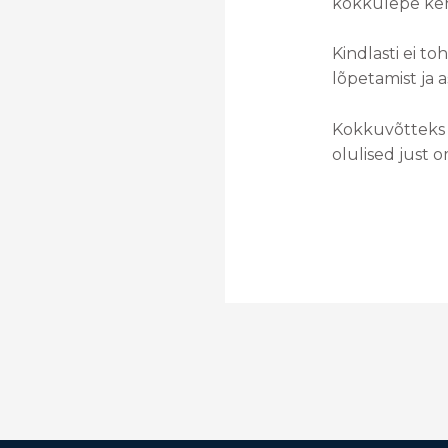
kokkulepe keh
Kindlasti ei t
lõpetamist ja a
Kokkuvõtteks v
olulised just