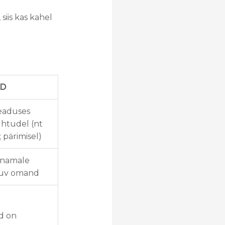
iis kas kahel
D
seaduses
htudel (nt
; pärimisel)
enamale
luv omand
d on