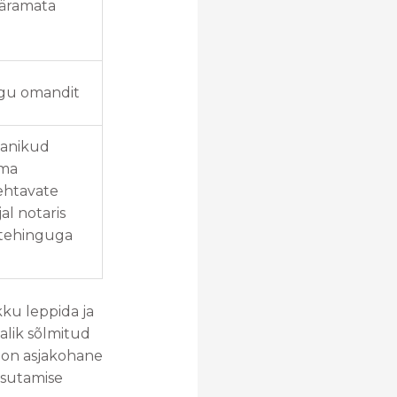
ääramata
gu omandit
manikud
ima
ehtavate
al notaris
 tehinguga
ku leppida ja
malik sõlmitud
s on asjakohane
asutamise