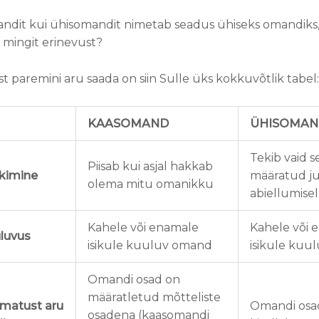
andit kui ühisomandit nimetab seadus ühiseks omandiks, s
 mingit erinevust?
ast paremini aru saada on siin Sulle üks kokkuvõtlik tabel:
KAASOMAND
ÜHISOMAN
Tekib vaid 
Piisab kui asjal hakkab
kimine
määratud ju
olema mitu omanikku
abiellumisel
Kahele või enamale
Kahele või 
luvus
isikule kuuluv omand
isikule kuu
Omandi osad on
määratletud mõtteliste
amatust aru
Omandi osa
osadena (kaasomandi