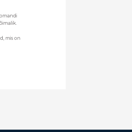
asomandi
õimalik.
d, mis on