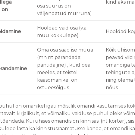
llega
kindlaks m
osa suurus on
u on
väljendatud murruna)
Hooldad vaid osa (v.a.
ldamine
Hooldad ko
muu kokkulepe)
Oma osa saad ise müüa
Kõik ühiso
(mh nt pärandada;
peavad viib
pantida jne) , kuid pea
omandiga t
randamine
meeles, et teistel
tehingute aj
kaasomanikel on
ning olema
ostueesõigus
nõus
uhul on omanikel igati mõistlik omandi kasutamises kok
tavalt kirjalikult, et võimaliku vaidluse puhul oleks või
õendada. Kui ühises omandis on kinnisasi (nt korter), sii
ulepe lasta ka kinnistusraamatusse kanda, et omandi k