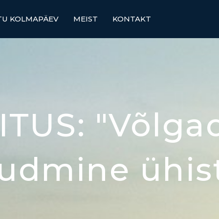
TU KOLMAPÄEV
MEIST
KONTAKT
TUS: "Võlga
udmine ühis