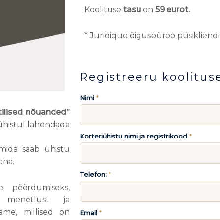
Koolituse
tasu
on
59 eurot.
* Juridique õigusbüroo püsikliendi
Registreeru koolituse
Nimi
*
tilised nõuanded”
iühistul lahendada
Korteriühistu nimi ja registrikood
*
mida saab ühistu
eha.
Telefon:
*
e pöördumiseks,
a menetlust ja
ame, millised on
Email
*