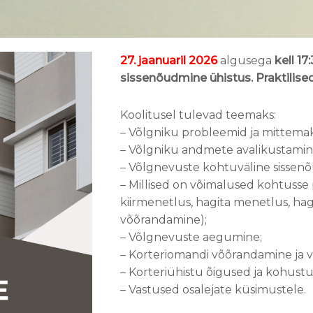
27
. jaanuaril 2026
algusega
kell 17
sissenõudmine ühistus. Praktilis
Koolitusel tulevad teemaks:
– Võlgniku probleemid ja mittema
– Võlgniku andmete avalikustamin
– Võlgnevuste kohtuväline sissen
– Millised on võimalused kohtuss
kiirmenetlus, hagita menetlus, ha
võõrandamine);
– Võlgnevuste aegumine;
– Korteriomandi võõrandamine ja
– Korteriühistu õigused ja kohust
– Vastused osalejate küsimustele.