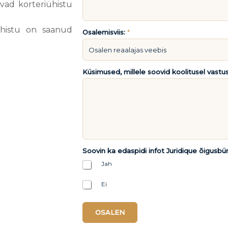
vad korteriühistu
ühistu on saanud
Osalemisviis:
*
Küsimused, millele soovid koolitusel vastus
Soovin ka edaspidi infot Juridique õigusbü
Jah
Ei
OSALEN