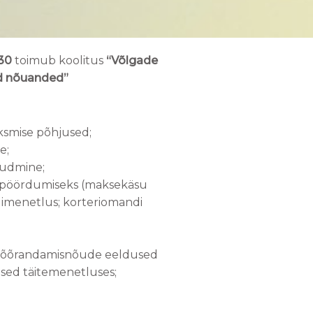
:30
toimub koolitus
“Võlgade
ed nõuanded”
ksmise põhjused;
e;
õudmine;
e pöördumiseks (maksekäsu
gimenetlus; korteriomandi
 võõrandamisnõude eeldused
used täitemenetluses;