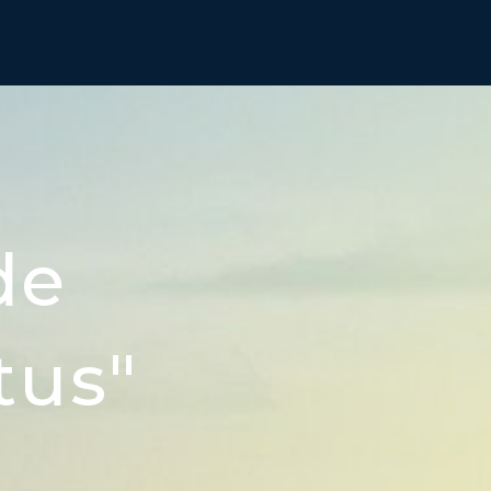
de
tus"