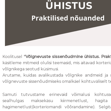
Koolitusel
“Võlgnevuste sissenõudmine ühistus. Prak
käsitleme mitmeid olulisi teemasid, mis aitavad korter
võlgnikega seotud küsimusi.
Arutame, kuidas avalikustada võlgnike andmeid ja 
võlgnevuste sissenõudmiseks omalkäel kohtuväliselt t
Samuti tutvustame erinevaid võimalusi kohtuss
sealhulgas maksekäsu kiirmenetlust, hagit
hagimenetlust(korteriomandi võõrandamine). Selgit