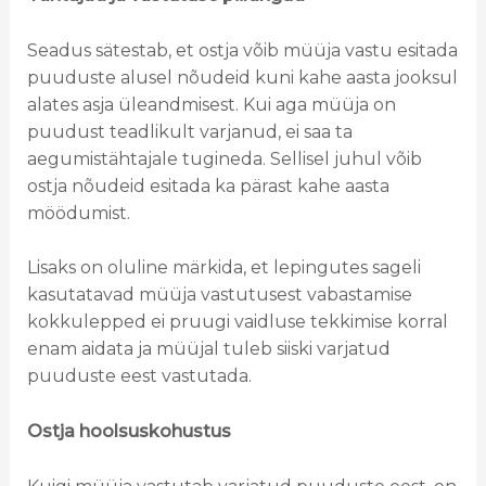
Seadus sätestab, et ostja võib müüja vastu esitada
puuduste alusel nõudeid kuni kahe aasta jooksul
alates asja üleandmisest. Kui aga müüja on
puudust teadlikult varjanud, ei saa ta
aegumistähtajale tugineda. Sellisel juhul võib
ostja nõudeid esitada ka pärast kahe aasta
möödumist.
Lisaks on oluline märkida, et lepingutes sageli
kasutatavad müüja vastutusest vabastamise
kokkulepped ei pruugi vaidluse tekkimise korral
enam aidata ja müüjal tuleb siiski varjatud
puuduste eest vastutada.
Ostja hoolsuskohustus