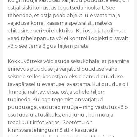
Kuigi müüja vastutab varjatud puuduste eest, on
ostjal siiski kohustus tegutseda hoolsalt. See
tähendab, et ostja peab objekti üle vaatama ja
vajaduse korral kaasama spetsialisti, näiteks
ehitusinseneri või elektriku. Kui ostja jätab ilmsed
vead tähelepanuta või ei kontrolli objekti piisavalt,
võib see tema õigusi hiljem piirata.
Kokkuvõtteks võib asuda seisukohale, et peamine
erinevus puuduse ja varjatud puuduse vahel
seisneb selles, kas ostja oleks pidanud puuduse
tavapärasel ülevaatusel avastama. Kui puudus oli
ilmne ja nähtav, ei saa ostja sellele hiljem
tugineda. Kui aga tegemist on varjatud
puudusega, vastutab müüja – ning vastutus võib
osutuda ulatuslikuks, eriti juhul, kui müüja
teadlikult infot varjas. Seetõttu on
kinnisvaratehingus mõistlik kasutada