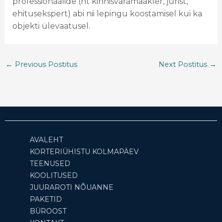
professionaalide (nt kinnisvaramaakler, jurist,
ehitusekspert) abi nii lepingu koostamisel kui ka
objekti ülevaatusel.
←
Previous Postitus
Next Postitus
→
AVALEHT
KORTERIÜHISTU KOLMAPÄEV
TEENUSED
KOOLITUSED
JUURAROTI NÕUANNE
PAKETID
BÜROOST