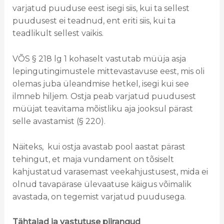
varjatud puuduse eest isegi siis, kui ta sellest
puudusest ei teadnud, ent eriti siis, kui ta
teadlikult sellest vaikis.
VÕS § 218 lg 1 kohaselt vastutab müüja asja
lepingutingimustele mittevastavuse eest, mis oli
olemas juba üleandmise hetkel, isegi kui see
ilmneb hiljem. Ostja peab varjatud puudusest
müüjat teavitama mõistliku aja jooksul pärast
selle avastamist (§ 220).
Näiteks, kui ostja avastab pool aastat pärast
tehingut, et maja vundament on tõsiselt
kahjustatud varasemast veekahjustusest, mida ei
olnud tavapärase ülevaatuse käigus võimalik
avastada, on tegemist varjatud puudusega.
Tähtajad ja vastutuse piirangud