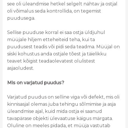
see oli üleandmise hetkel selgelt nähtav ja ostjal
oli võimalus seda kontrollida, on tegemist
puudusega.
Sellise puuduse korral ei saa ostja üldjuhul
müüjale hiljem etteheiteid teha, kui ta
puudusest teadis või pidi seda teadma. Müüjal on
siiski kohustus anda ostjale tõest ja täielikku
teavet kõigist teadaolevatest olulistest
asjaoludest.
Mis on varjatud puudus?
Varjatud puudus on selline viga või defekt, mis oli
kinnisasjal olemas juba tehingu sõlmimise ja asja
üleandmise ajal, kuid mida ostja ei saanud
tavapärase objekti ülevaatuse käigus märgata.
Oluline on meeles pidada, et müüja vastutab