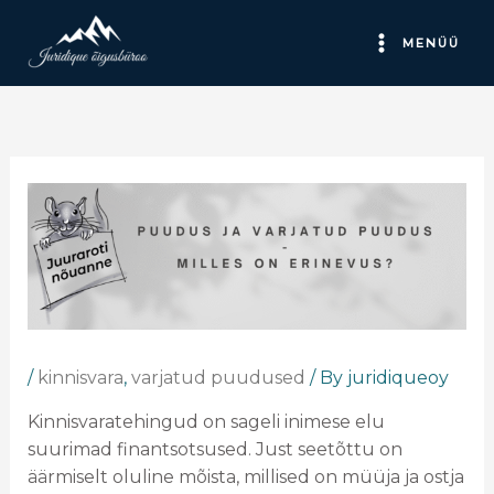
Skip
to
MENÜÜ
content
/
kinnisvara
,
varjatud puudused
/ By
juridiqueoy
Kinnisvaratehingud on sageli inimese elu
suurimad finantsotsused. Just seetõttu on
äärmiselt oluline mõista, millised on müüja ja ostja