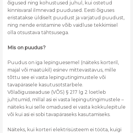
õigused ning kohustused juhul, kui ostetud
kinnisvaral ilmnevad puudused. Eesti õiguses
eristatakse üldiselt puudust ja varjatud puudust,
ning nende eristamine võib vaidluse tekkimisel
olla otsustava tähtsusega.
Mis on puudus?
Puudus on iga lepinguesemel (näiteks korteril,
majal või maatükil) esinev mittevastavus, mille
tõttu see ei vasta lepingutingimustele või
tavapärasele kasutusotstarbele.
Võlaõigusseaduse (VÕS) § 217 lg 2 loetleb
juhtumid, millal asi ei vasta lepingutingimustele –
näiteks kui selle omadused ei vasta kokkulepitule
või kui asi ei sobi tavapäraseks kasutamiseks.
Näiteks, kui korteri elektrisüsteem ei tööta, kuigi