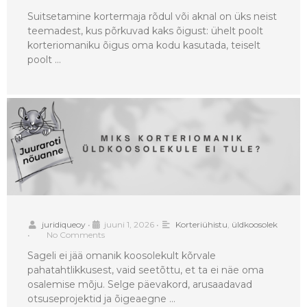
Suitsetamine kortermaja rõdul või aknal on üks neist
teemadest, kus põrkuvad kaks õigust: ühelt poolt
korteriomaniku õigus oma kodu kasutada, teiselt
poolt …
juridiqueoy
•
juuni 1, 2026
•
Korteriühistu
,
üldkoosolek
•
No Comments
Sageli ei jää omanik koosolekult kõrvale
pahatahtlikkusest, vaid seetõttu, et ta ei näe oma
osalemise mõju. Selge päevakord, arusaadavad
otsuseprojektid ja õigeaegne …