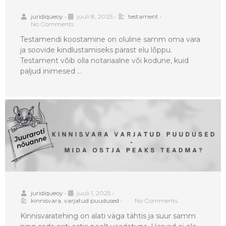
juridiqueoy
•
juuli 8, 2025
•
testament
•
No Comments
Testamendi koostamine on oluline samm oma vara
ja soovide kindlustamiseks pärast elu lõppu.
Testament võib olla notariaalne või kodune, kuid
paljud inimesed …
juridiqueoy
•
juuli 1, 2025
•
kinnisvara
,
varjatud puudused
•
No Comments
Kinnisvaratehing on alati väga tähtis ja suur samm