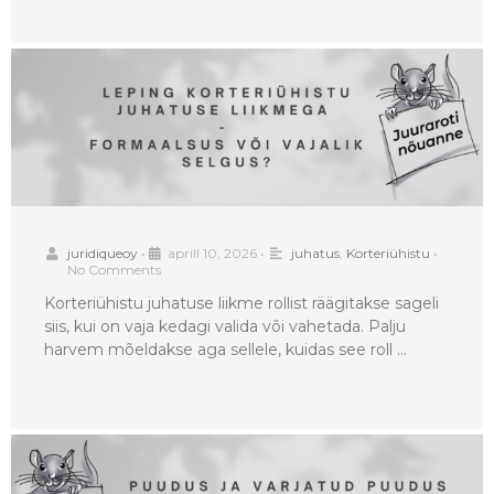
juridiqueoy
•
aprill 10, 2026
•
juhatus
,
Korteriühistu
•
No Comments
Korteriühistu juhatuse liikme rollist räägitakse sageli
siis, kui on vaja kedagi valida või vahetada. Palju
harvem mõeldakse aga sellele, kuidas see roll …