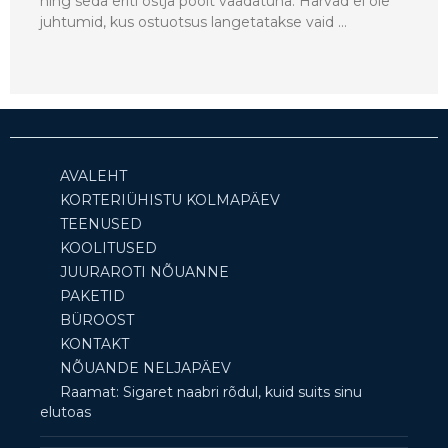
ning seda eriti ostja poolt vaadatuna. Harvad ei ole
juhtumid, kus ostuotsus langetatakse vaid …
AVALEHT
KORTERIÜHISTU KOLMAPÄEV
TEENUSED
KOOLITUSED
JUURAROTI NÕUANNE
PAKETID
BÜROOST
KONTAKT
NÕUANDE NELJAPÄEV
Raamat: Sigaret naabri rõdul, kuid suits sinu
elutoas