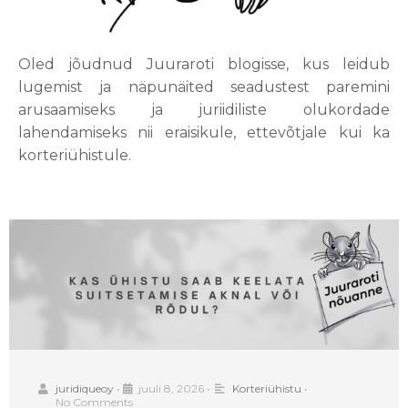
Oled jõudnud Juuraroti blogisse, kus leidub
lugemist ja näpunäited seadustest paremini
arusaamiseks ja juriidiliste olukordade
lahendamiseks nii eraisikule, ettevõtjale kui ka
korteriühistule.
juridiqueoy
•
juuli 8, 2026
•
Korteriühistu
•
No Comments