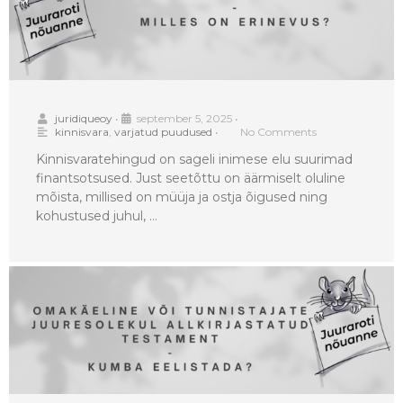
juridiqueoy
•
september 5, 2025
•
kinnisvara
,
varjatud puudused
•
No Comments
Kinnisvaratehingud on sageli inimese elu suurimad
finantsotsused. Just seetõttu on äärmiselt oluline
mõista, millised on müüja ja ostja õigused ning
kohustused juhul, …